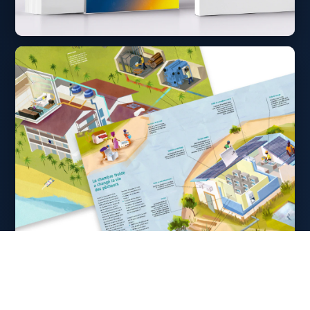
Politische Themen brauchen klare
Botschaften.
Barrierefreiheit
Grafikdesign
Illustration & Motion Design
Web & Digitale Medien
Globale Themen. Klare Sprache.
Film & Erklärvideos
Grafikdesign